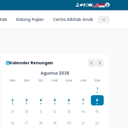
itab
Kidung Pujian
Cerita Alkitab Anak
Kalender Renungan
Agustus 2026
MIN
SEN
SEL
RAB
KAM
JUM
SAB
1
2
3
4
5
6
7
8
9
10
11
12
13
14
15
16
17
18
19
20
21
22