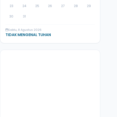
23
24
25
26
27
28
29
30
31
Sabtu, 8 Agustus 2026
TIDAK MENGENAL TUHAN