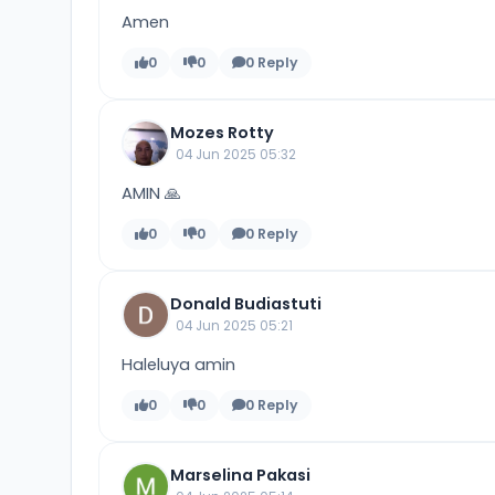
Amen
0
0
0 Reply
Mozes Rotty
04 Jun 2025 05:32
AMIN 🙏
0
0
0 Reply
Donald Budiastuti
04 Jun 2025 05:21
Haleluya amin
0
0
0 Reply
Marselina Pakasi