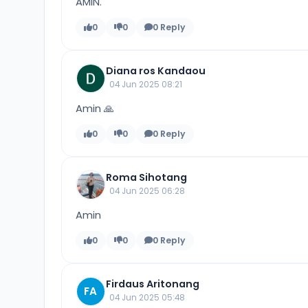
AMIN.
0
0
0 Reply
Diana ros Kandaou
04 Jun 2025 08:21
Amin 🙏
0
0
0 Reply
Roma Sihotang
04 Jun 2025 06:28
Amin
0
0
0 Reply
Firdaus Aritonang
FA
04 Jun 2025 05:48